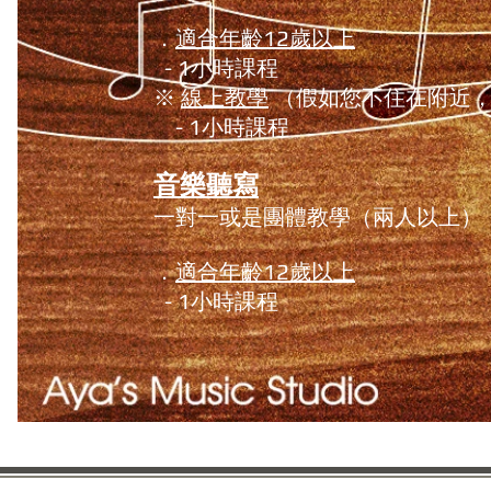
．
適合年齡12歲以上
- 1小時課程
※
線上教學
（假如您不住在附近，
- 1小時課程
音樂聽寫
一對一或是團體教學（兩人以上）
．
適合年齡12歲以上
- 1小時課程