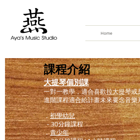
Home
課程介紹
大提琴個別課
一對一教學，適合喜歡拉大提琴或
進階課程適合給計畫未來要念音樂
．
初學幼兒
- 30分鐘課程
．
青少年