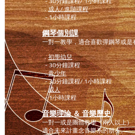
- 30分鐘課程/ 1小時課程
．
成人/ 進階課程
- 1小時課程
鋼琴個別課
一對一教學，適合喜歡彈鋼琴或是
．
初學幼兒
- 30分鐘課程
．
青少年
- 30分鐘課程/ 1小時課程
．
成人
- 1小時課程
音樂理論 ＆ 音樂歷史
一對一或是團體教學（兩人以上）
適合未來計畫念音樂系的朋友。